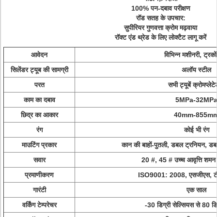
100% पन-दबाव परीक्षण
रॉड सतह के उपचार:
सुपीरियर गुणवत्ता क्रोम मढ़वाया
रॉक्ट एंड थ्रेड के लिए लोक्टैट लागू करें
आवेदन
विभिन्न मशीनरी, ट्रको
सिलेंडर ट्यूब की सामग्री
अलॉय स्टील
परत
सभी ट्यूबें क्रोमप्लेटेड
काम का दबाव
5MPa-32MP
छिद्र का आकार
40mm-855m
रंग
कोई भी रंग
माउटिंग प्रकार
कान की बाहों-पुतली, डबल ट्रनियन, डब
सवार
20 #, 45 # उच्च आवृत्ति शमन 
प्रमाणीकरण
ISO9001: 2008, एसजीएस, ट
गारंटी
एक साल
वर्किंग टेम्परेचर
-30 डिग्री सेल्सियस से 80 डि