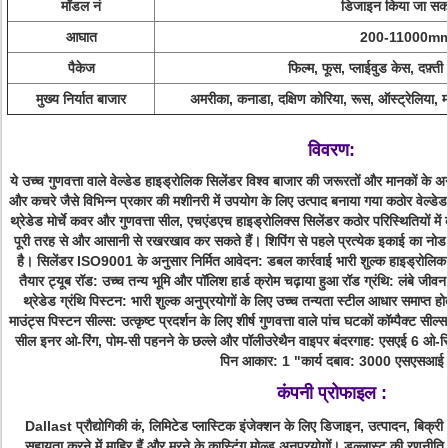
मॉडल नं
डिजाइन किया जा सकत
आघात
200-11000m
पैकेज
फिल्म, फूस, प्लाईवुड केस, दफ़्ती
मुख्य निर्यात बाजार
अमरीका, कनाडा, दक्षिण कोरिया, रूस, ऑस्ट्रेलिया, मल
विवरण:
ये उच्च गुणवत्ता वाले वेल्डेड हाइड्रोलिक सिलेंडर विश्व बाजार की जरूरतों और मानकों के अनुर
और कचरे जैसे विभिन्न प्रकार की मशीनरी में उपयोग के लिए उत्पाद बनाया गया कठोर वेल्डेड नि
थ्रेडेड मोर्चे कवर और गुणवत्ता सील, एचएंडएच हाइड्रोलिक्स सिलेंडर कठोर परिस्थितियों में
पूरी तरह से और आसानी से रखरखाव कर सकते हैं। शिपिंग से पहले प्रत्येक इकाई का नोड
है। सिलेंडर ISO9001 के अनुसार निर्मित आवेदन: डबल कार्रवाई भारी शुल्क हाइड्रोलिक
तैयार ट्यूब रॉड: उच्च तन्य भूमि और पॉलिश हार्ड क्रोम चढ़ाया हुआ रॉड ग्रंथि: लंबे जीव
थ्रेडेड ग्रंथि पिस्टन: भारी शुल्क अनुप्रयोगों के लिए उच्च तन्यता स्टील आधार समाप्त होत
माउंट्स पिस्टन सील्स: उत्कृष्ट प्रदर्शन के लिए शीर्ष गुणवत्ता वाले पांच घटकों कॉम्पैक्ट स
सील इनर ओ-रिंग, पोम-सी पहनने के छल्ले और पॉलीउरेथैन वाइपर बंदरगाह: एसएई 6 ओ-रिंग्स
पिन आकार: 1 "कार्य दबाव: 3000 एसएसआई
कंपनी प्रोफाइल :
Dallast प्रौद्योगिकी कं, लिमिटेड प्लास्टिक इंजेक्शन के लिए डिजाइन, उत्पादन, बिक्
सहायता करने में माहिर हैं और मरने के कास्टिंग मोल्ड अनुप्रयोगों। डल्लास्ट की रणनीति