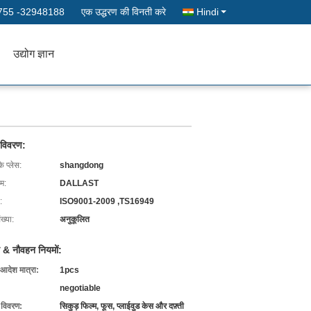
755 -32948188
एक उद्धरण की विनती करे
Hindi
उद्योग ज्ञान
 विवरण:
के प्लेस:
shangdong
ाम:
DALLAST
:
ISO9001-2009 ,TS16949
ख्या:
अनुकूलित
 & नौवहन नियमों:
 आदेश मात्रा:
1pcs
negotiable
ग विवरण:
सिकुड़ फिल्म, फूस, प्लाईवुड केस और दफ़्ती