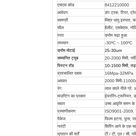
एचएस कोड
8412210000
आवेदन
डंप ट्रक, टिपर, ट्रे
सामग्री
मिश्र धातु इस्पात,
सील
हैलीट, एसकेएफ, नोकिय
परत
क्रोम चढ़ा हुआ
तापमान
-30ºC ~ 100ºC
क्रोम मोटाई
25-30um
सम्मानित ट्यूब
20-2000 मिमी, गर्मी
पिस्टन रॉड
10-1500 मिमी, तड़क
द्रवचालित दबाव
16Mpa-32MPa
आघात
2000 मिमी-1100
रंग
लाल काले नीले ग्रे,
माउन्टिंग का प्रकार
ईयररिंग-ट्रूनियन, 
सवार
उच्च आवृत्ति शमन क
प्रमाणीकरण
ISO9001-2009,
पैकेज
फिल्म हटना, फूस, प्ल
गारंटी
शिपिंग आने के एक स
भुगतान की शर्तें
टी / टी, एल / सी, पश