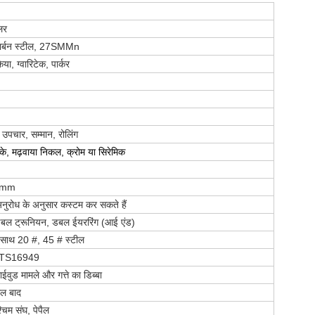
लर
 कार्बन स्टील, 27SMMn
ा, ग्वारिटेक, पार्कर
 उपचार, सम्मान, रोलिंग
े, मढ़वाया निकल, क्रोम या सिरेमिक
0mm
 अनुरोध के अनुसार कस्टम कर सकते हैं
डबल ट्रूनियन, डबल ईयररिंग (आई एंड)
े साथ 20 #, 45 # स्टील
 TS16949
ाईवुड मामले और गत्ते का डिब्बा
ाल बाद
्चिम संघ, पेपैल