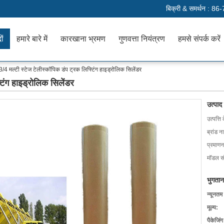
बिक्री & समर्थन :
86-
ों
हमारे बारे में
कारखाना भ्रमण
गुणवत्ता नियंत्रण
हमसे संपर्क करें
3/4 मल्टी स्टेज टेलीस्कॉपिक डंप ट्रक लिफ्टिंग हाइड्रोलिक सिलेंडर
टिंग हाइड्रोलिक सिलेंडर
उत्पाद
उत्पत्ति 
ब्रांड न
प्रमाणन
मॉडल सं
भुगतान
न्यूनतम
मूल्य:
पैकेजिं