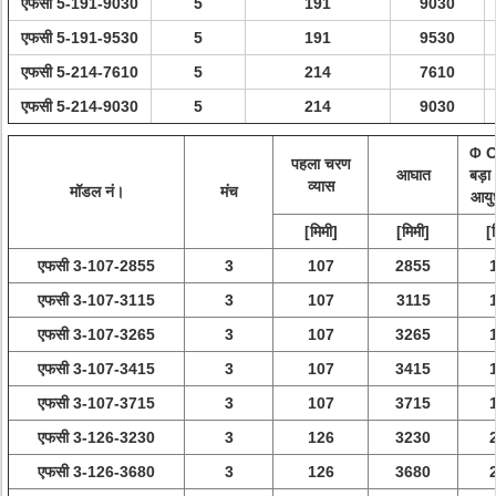
एफसी 5-191-9030
5
191
9030
एफसी 5-191-9530
5
191
9530
एफसी 5-214-7610
5
214
7610
एफसी 5-214-9030
5
214
9030
O
Φ
पहला चरण
आघात
बड़ा
व्यास
मॉडल नं।
मंच
आयु
[मिमी]
[मिमी]
[
एफसी 3-107-2855
3
107
2855
एफसी 3-107-3115
3
107
3115
एफसी 3-107-3265
3
107
3265
एफसी 3-107-3415
3
107
3415
एफसी 3-107-3715
3
107
3715
एफसी 3-126-3230
3
126
3230
एफसी 3-126-3680
3
126
3680