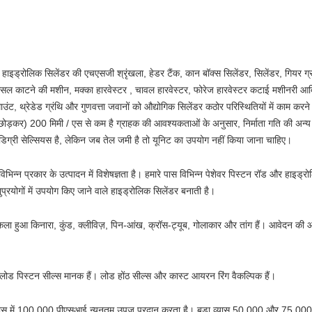
ाइड्रोलिक सिलेंडर की एचएसजी श्रृंखला, हेडर टैंक, कान बॉक्स सिलेंडर, सिलेंडर, गियर ग्
ूं का फसल काटने की मशीन, मक्का हारवेस्टर , चावल हारवेस्टर, फोरेज हारवेस्टर कटाई मशीनरी आद
माउंट, थ्रेडेड ग्रंथि और गुणवत्ता जवानों को औद्योगिक सिलेंडर कठोर परिस्थितियों में काम करने
छोड़कर) 200 मिमी / एस से कम है
ग्राहक की आवश्यकताओं के अनुसार, निर्माता गति की अन्य श
िग्री सेल्सियस है, लेकिन जब तेल जमी है तो यूनिट का उपयोग नहीं किया जाना चाहिए।
िभिन्न प्रकार के उत्पादन में विशेषज्ञता है। हमारे पास विभिन्न पेशेवर पिस्टन रॉड और हाइ
 अनुप्रयोगों में उपयोग किए जाने वाले हाइड्रोलिक सिलेंडर बनाती है।
ला हुआ किनारा, कुंड, क्लीविज़, पिन-आंख, क्रॉस-ट्यूब, गोलाकार और तांग हैं।
आवेदन की आव
 लोड पिस्टन सील्स मानक हैं।
लोड होंठ सील्स और कास्ट आयरन रिंग वैकल्पिक हैं।
व्यास में 100,000 पीएसआई न्यूनतम उपज प्रदान करता है।
बड़ा व्यास 50,000 और 75,000 प