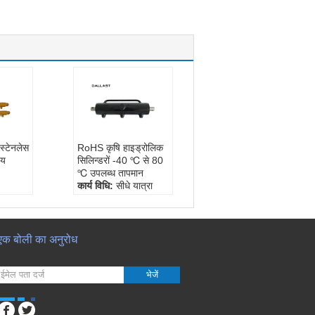
स्टेनलेस
RoHS कृषि हाइड्रोलिक
नय
सिलिन्डरों -40 ℃ से 80
℃ उपलब्ध तापमान
कार्य विधि:
सीधे यात्रा
उपलब्ध तापमान:
-40 ℃
केल,
करने के लिए 80 ℃
संरचना:
पिस्टन सिलेंडर
 स्टील
काम के दबाव:
16-32
एक बोली का अनुरोध
एमपीए
भेजें