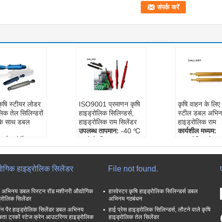
कृषि स्टीयर लोडर
ISO9001 प्रमाणन कृषि
कृषि वाहन के लिए 
लिक तेल सिलिन्डरों
हाइड्रोलिक सिलिन्डर्स,
स्टील डबल अभि
 के साथ डबल
हाइड्रोलिक राम सिलेंडर
हाइड्रोलिक राम
उपलब्ध तापमान:
-40 ℃
कार्यशील मध्यम:
पार्कर, मेर्केल,
करने के लिए 80 ℃
हाइड्रोलिक तेल
संरचना:
पिस्टन सिलेंडर
जवानों:
पार्कर, मेर्
्यावरण:
मध्यम
काम के दबाव:
16-32
हलाइट
एमपीए
सामग्री:
स्टेनलेस
योगिक हाइड्रोलिक सिलेंडर
File not found.
धि:
सीधे यात्रा
व्यवसाय के प्रकार:
निर्माता
समायोजित फॉर्म:
एक वर्ष / बारह
विनियमित प्रकार
अभिनय डबल पिस्टन रॉड मशीनरी औद्योगिक
हारवेस्टर कृषि हाइड्रोलिक सिलिन्डर्स डबल
्रोलिक सिलेंडर
अभिनय गठबंधन
थन पैर हाइड्रोलिक सिलेंडर डबल अभिनय
हाई प्रेस हाइड्रोलिक सिलिन्डर्स, लौटने वाले कृषि
्छता ट्रकों स्टेज क्रेन आउटरिगर हाइड्रोलिक
हाइड्रोलिक तेल सिलेंडर