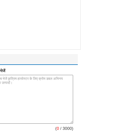
ेजें
(
0
/ 3000)