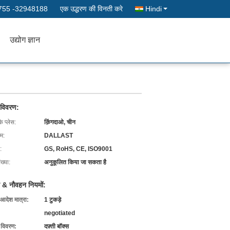
755 -32948188
एक उद्धरण की विनती करे
Hindi
उद्योग ज्ञान
 विवरण:
के प्लेस:
क़िंगदाओ, चीन
ाम:
DALLAST
:
GS, RoHS, CE, ISO9001
ख्या:
अनुकूलित किया जा सकता है
 & नौवहन नियमों:
 आदेश मात्रा:
1 टुकड़े
negotiated
ग विवरण:
दफ़्ती बॉक्स