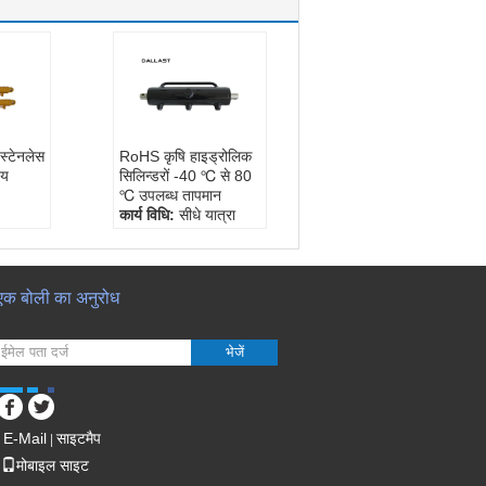
स्टेनलेस
RoHS कृषि हाइड्रोलिक
नय
सिलिन्डरों -40 ℃ से 80
℃ उपलब्ध तापमान
कार्य विधि:
सीधे यात्रा
उपलब्ध तापमान:
-40 ℃
केल,
करने के लिए 80 ℃
संरचना:
पिस्टन सिलेंडर
 स्टील
काम के दबाव:
16-32
एक बोली का अनुरोध
एमपीए
भेजें
E-Mail
साइटमैप
|
मोबाइल साइट