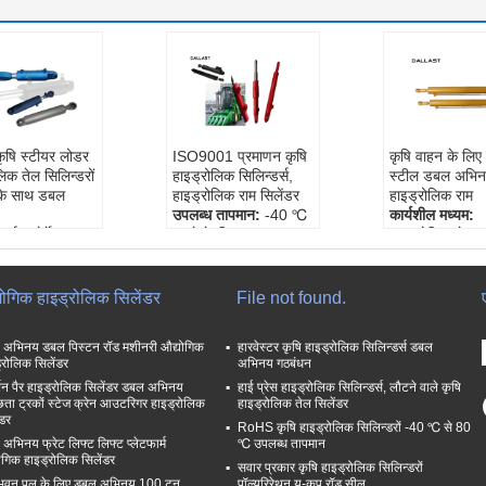
कृषि स्टीयर लोडर
ISO9001 प्रमाणन कृषि
कृषि वाहन के लिए 
लिक तेल सिलिन्डरों
हाइड्रोलिक सिलिन्डर्स,
स्टील डबल अभि
 के साथ डबल
हाइड्रोलिक राम सिलेंडर
हाइड्रोलिक राम
उपलब्ध तापमान:
-40 ℃
कार्यशील मध्यम:
पार्कर, मेर्केल,
करने के लिए 80 ℃
हाइड्रोलिक तेल
संरचना:
पिस्टन सिलेंडर
जवानों:
पार्कर, मेर्
्यावरण:
मध्यम
काम के दबाव:
16-32
हलाइट
एमपीए
सामग्री:
स्टेनलेस
योगिक हाइड्रोलिक सिलेंडर
File not found.
धि:
सीधे यात्रा
व्यवसाय के प्रकार:
निर्माता
समायोजित फॉर्म:
एक वर्ष / बारह
विनियमित प्रकार
अभिनय डबल पिस्टन रॉड मशीनरी औद्योगिक
हारवेस्टर कृषि हाइड्रोलिक सिलिन्डर्स डबल
्रोलिक सिलेंडर
अभिनय गठबंधन
थन पैर हाइड्रोलिक सिलेंडर डबल अभिनय
हाई प्रेस हाइड्रोलिक सिलिन्डर्स, लौटने वाले कृषि
्छता ट्रकों स्टेज क्रेन आउटरिगर हाइड्रोलिक
हाइड्रोलिक तेल सिलेंडर
ंडर
RoHS कृषि हाइड्रोलिक सिलिन्डरों -40 ℃ से 80
अभिनय फ्रेट लिफ्ट लिफ्ट प्लेटफार्म
℃ उपलब्ध तापमान
ोगिक हाइड्रोलिक सिलेंडर
सवार प्रकार कृषि हाइड्रोलिक सिलिन्डरों
 भवन पुल के लिए डबल अभिनय 100 टन
पॉल्यूरिरेथन यू-कप रॉड सील