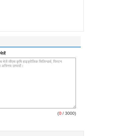
ेजें
(
0
/ 3000)