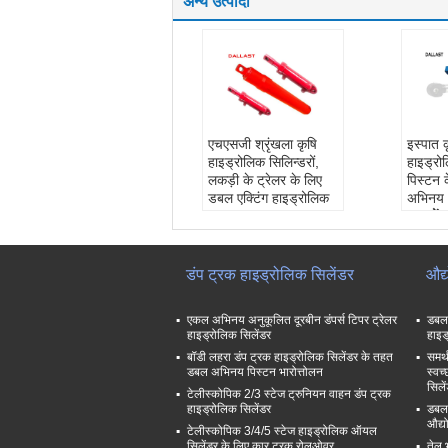
अन्य उत्पादों
एचएसजी श्रृंखला कृषि
इस्पात 
हाइड्रोलिक सिलिन्डरों,
हाइड्रो
लकड़ी के ट्रेलर के लिए
पिस्टन
डबल एक्टिंग हाइड्रोलिक
अभिनय
राम
जवानों:
पावर:
हाइड्रोलिक
हलाइट
सामग्री:
स्टेनलेस स्टील
दबाव पर
जवानों:
पार्कर, मेर्केल,
दबाव
डंप ट्रक हाइड्रोलिक सिलेंडर
औद्
हलाइट
कार्य वि
काम के दबाव:
16-32
गारंटी:
एकल अभिनय अनुकूलित दूरबीन डंपर्स टिपर ट्रेलर
डबल 
एमपीए
महीने
हाइड्रोलिक सिलेंडर
हाइड
बॉडी लहरा डंप ट्रक हाइड्रोलिक सिलेंडर के तहत
समर्
डबल अभिनय पिस्टन भारोत्तोलन
स्वच
सिले
टेलीस्कोपिक 2/3 स्टेज ट्रुनियन वाहन डंप ट्रक
हाइड्रोलिक सिलेंडर
डबल 
औद्य
टेलीस्कोपिक 3/4/5 स्टेज हाइड्रोलिक ऑयल
सिलेंडर के लिए कार ट्रक रोलओवर
तेल