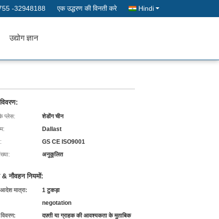
755 -32948188
एक उद्धरण की विनती करे
Hindi
उद्योग ज्ञान
 विवरण:
के प्लेस:
शेडोंग चीन
ाम:
Dallast
:
GS CE ISO9001
ख्या:
अनुकूलित
 & नौवहन नियमों:
 आदेश मात्रा:
1 टुकड़ा
negotation
ग विवरण:
दफ़्ती या ग्राहक की आवश्यकता के मुताबिक