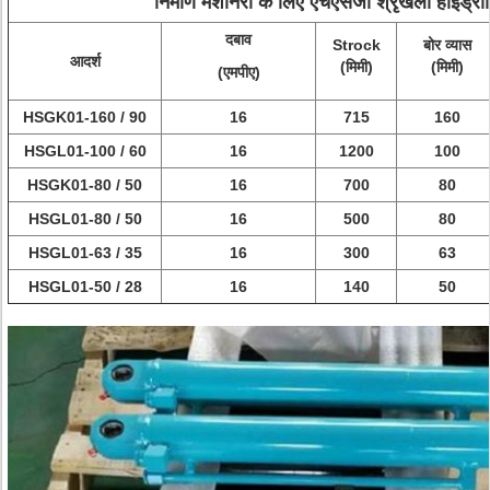
निर्माण मशीनरी के लिए एचएसजी श्रृंखला हाइड्र
दबाव
Strock
बोर व्यास
आदर्श
(मिमी)
(मिमी)
(एमपीए)
HSGK01-160 / 90
16
715
160
HSGL01-100 / 60
16
1200
100
HSGK01-80 / 50
16
700
80
HSGL01-80 / 50
16
500
80
HSGL01-63 / 35
16
300
63
HSGL01-50 / 28
16
140
50