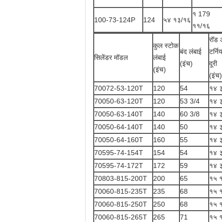
१ 179
100-73-124P
124
५४ १३/१६
११/१६
रॉड 
कुल स्टोक
बंद लंबाई
टर्न
सिलेंडर मॉडल
लंबाई
(इंच)
दूरी
(इंच)
(इंच)
70072-53-120T
120
54
१४ ३
70050-63-120T
120
53 3/4
१४ ३
70050-63-140T
140
60 3/8
१४ ३
70050-64-140T
140
50
१४ ३
70050-64-160T
160
55
१४ ३
70595-74-154T
154
54
१४ ३
70595-74-172T
172
59
१४ ३
70803-815-200T
200
65
१५ 
70060-815-235T
235
68
१५ 
70060-815-250T
250
68
१५ 
70060-815-265T
265
71
१५ 