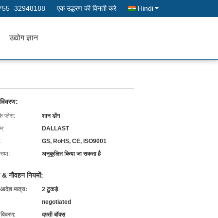
755 -32948188
एक उद्धरण की विनती करे
Hindi
उद्योग ज्ञान
 विवरण:
के प्लेस:
शान डोंग
ाम:
DALLAST
:
GS, RoHS, CE, ISO9001
ख्या:
अनुकूलित किया जा सकता है
 & नौवहन नियमों:
 आदेश मात्रा:
2 टुकड़े
negotiated
ग विवरण:
दफ़्ती बॉक्स